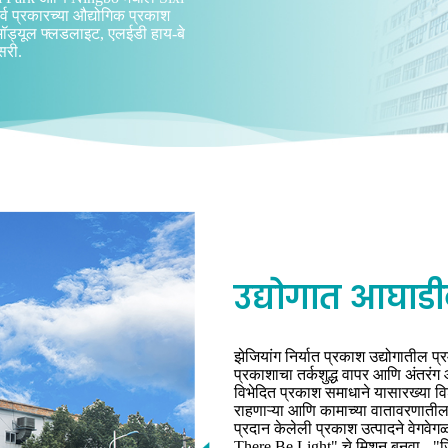
सर्व प्रकारच्या औद्योगिक प्रकाश
मॉड्यूल फ्लडलाइट, एलईडी हाय-बे
सरी.
उद्योगात आघाड
झेजियांग निर्यात प्रकाश उद्योगातील
प्रकाशाचा तर्कशुद्ध वापर आणि अंतरंग
विभेदित प्रकाश समाधाने यासारख्या वि
राहणाऱ्या आणि कामाच्या वातावरणाती
प्रदान केलेली प्रकाश उत्पादने वेगवे
There Be Light" चे मिशन बनवा - "जि