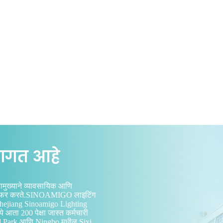
वागत आहे
मुख्याने व्यावसायिक आणि
ेणी ऑफर करते.SINOAMIGO लाइटिंग
ejiang Sinoamigo Lighting
ता 200 पेक्षा जास्त कर्मचारी
al Park आणि Ningbo मधील Sixi