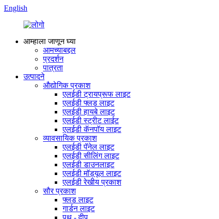
English
आम्हाला जाणून घ्या
आमच्याबद्दल
प्रदर्शन
पात्रता
उत्पादने
औद्योगिक प्रकाश
एलईडी ट्रायप्रूफ लाइट
एलईडी फ्लड लाइट
एलईडी हायबे लाइट
एलईडी स्ट्रीट लाईट
एलईडी कॅनपॉय लाइट
व्यावसायिक प्रकाश
एलईडी पॅनेल लाइट
एलईडी सीलिंग लाइट
एलईडी डाउनलाइट
एलईडी मॉड्यूल लाइट
एलईडी रेखीय प्रकाश
सौर प्रकाश
फ्लड लाइट
गार्डन लाइट
पथ - दीप