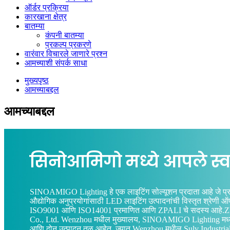
ऑर्डर प्रक्रिया
कारखाना क्षेत्र
बातम्या
कंपनी बातम्या
प्रकल्प प्रकरणे
वारंवार विचारले जाणारे प्रश्न
आमच्याशी संपर्क साधा
मुख्यपृष्ठ
आमच्याबद्दल
आमच्याबद्दल
सिनोआमिगो मध्ये आपले स्
SINOAMIGO Lighting हे एक लाइटिंग सोल्यूशन प्रदाता आहे जे प्रा
औद्योगिक अनुप्रयोगांसाठी LED लाइटिंग उत्पादनांची विस्तृत श्र
ISO9001 आणि ISO14001 प्रमाणित आणि ZPALI चे सदस्य आहे.Zh
Co., Ltd. Wenzhou मधील मुख्यालय, SINOAMIGO Lighting मध्ये आ
आणि दोन उत्पादन तळ आहेत, ज्यात Wenzhou मधील Sulv Industri