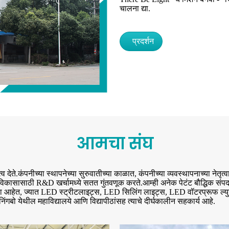
चालना द्या.
प्रदर्शन
आमचा संघ
ते.कंपनीच्या स्थापनेच्या सुरुवातीच्या काळात, कंपनीच्या व्यवस्थापनाच्या
ासासाठी R&D खर्चामध्ये सतत गुंतवणूक करते.आम्ही अनेक पेटंट बौद्धिक संपदा अध
ा आहेत, ज्यात LED स्ट्रीटलाइट्स, LED सिलिंग लाइट्स, LED वॉटरप्रूफ ल्युम
ंगबो येथील महाविद्यालये आणि विद्यापीठांसह त्याचे दीर्घकालीन सहकार्य आहे.