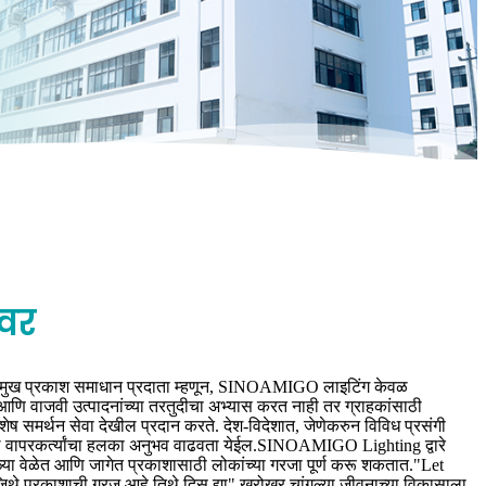
ीवर
 प्रमुख प्रकाश समाधान प्रदाता म्हणून, SINOAMIGO लाइटिंग केवळ
 आणि वाजवी उत्पादनांच्या तरतुदीचा अभ्यास करत नाही तर ग्राहकांसाठी
शेष समर्थन सेवा देखील प्रदान करते. देश-विदेशात, जेणेकरुन विविध प्रसंगी
ल वापरकर्त्यांचा हलका अनुभव वाढवता येईल.SINOAMIGO Lighting द्वारे
गळ्या वेळेत आणि जागेत प्रकाशासाठी लोकांच्या गरजा पूर्ण करू शकतात."Let
थे प्रकाशाची गरज आहे तिथे दिसू द्या" खरोखर चांगल्या जीवनाच्या विकासाला